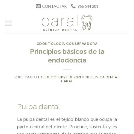
Skip
CONTACTAR
966 544 201
to
content
ODONTOLOGÍA CONSERVADORA
Principios básicos de la
endodoncia
PUBLICADO EL
13 DE OCTUBRE DE 2021
POR
CLINICA DENTAL
CARAL
Pulpa dental
La pulpa dental es el tejido blando que ocupa la
parte central del diente. Produce, sustenta y es
una parte integrante de la dentina que la rodea.