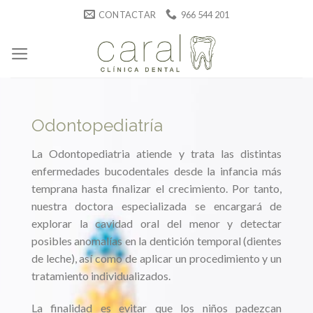
Skip
CONTACTAR
966 544 201
to
content
Odontopediatría
La Odontopediatria atiende y trata las distintas
enfermedades bucodentales desde la infancia más
temprana hasta finalizar el crecimiento. Por tanto,
nuestra doctora especializada se encargará de
explorar la cavidad oral del menor y detectar
posibles anomalías en la dentición temporal (dientes
de leche), así como de aplicar un procedimiento y un
tratamiento individualizados.
La finalidad es evitar que los niños padezcan