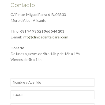
Contacto
C/ Pintor Miguel Parra 6-B, 03830
Muro d’Alcoi, Alicante
Tfno:
681 94 93 52
|
966 544 201
E-mail:
info@clinicadentalcaral.com
Horario
De lunes a jueves de 9h a 14h y de 16h a 19h
Viernes de 9h a 14h
Nombre
y
apellidos
E-
mail