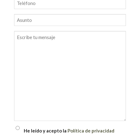
Teléfono
Asunto
Mensaje
PRIVACIDAD
He leído y acepto la
Política de privacidad
(OBLIGATORIO)